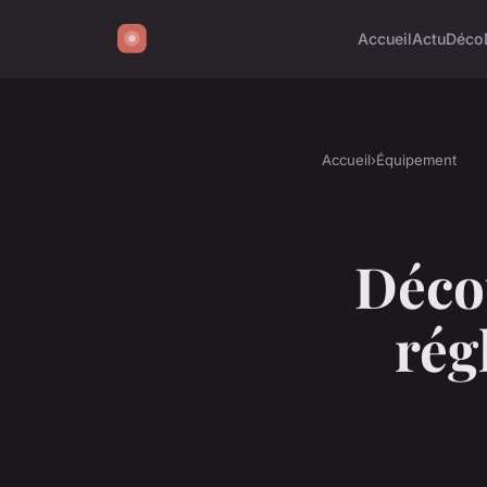
Accueil
Actu
Déco
Accueil
›
Équipement
Décou
rég