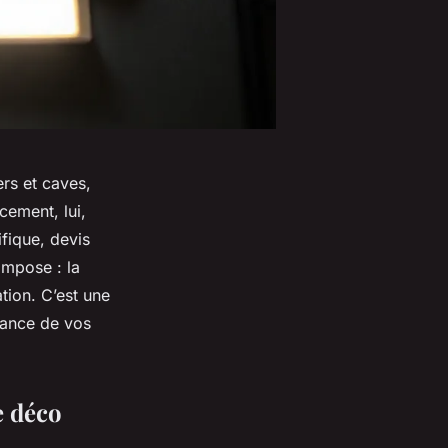
ers et caves,
cement, lui,
fique, devis
impose : la
ation. C’est une
biance de vos
e déco