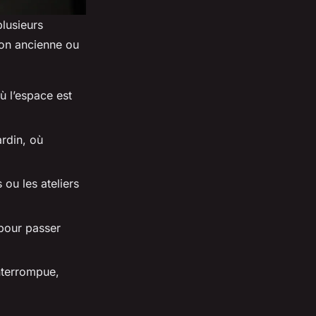
plusieurs
son ancienne ou
ù l’espace est
ardin, où
 ou les ateliers
pour passer
nterrompue,