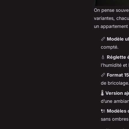
On pense souvent
variantes, chac
un appartement 
📏
Modèle ul
compté.
💧
Réglette 
l’humidité et
📏
Format 1
de bricolage
🌡️
Version aj
d’une ambian
🔌
Modèles 
sans ombres e