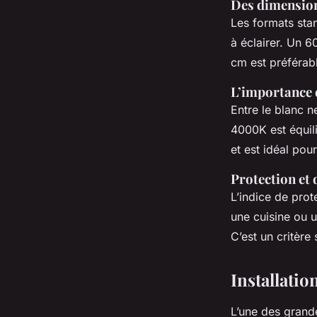
Des dimension
Les formats sta
à éclairer. Un 
cm est préférab
L’importance 
Entre le blanc n
4000K est équili
et est idéal pou
Protection et d
L’indice de prot
une cuisine ou u
C’est un critère
Installatio
L’une des grande