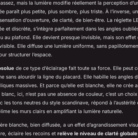
 assez, mais la lumière modifie réellement la perception d’
e paraît plus petite, plus sombre, plus triste. À l’inverse, u
ensation d’ouverture, de clarté, de bien-être. La réglette 
e et discrète, s’intègre parfaitement dans les angles oublié
 au plafond. Elle devient presque invisible, mais son effet 
isible. Elle diffuse une lumière uniforme, sans papilloteme
our structurer l’espace.
bsolue
de ce type d’éclairage fait toute sa force. Elle peut 
e sans alourdir la ligne du placard. Elle habille les angles 
liques massives. Et parce qu’elle est blanche, elle ne crée 
blanc, ici, n’est pas une absence de couleur, c’est un choix 
 les tons neutres du style scandinave, répond à l’austérité c
blime les murs clairs en amplifiant la lumière naturelle.
ière blanche, bien diffusée, a un effet d’agrandissement visue
e, éclaire les recoins et
relève le niveau de clarté globale