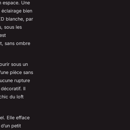
un espace. Une
n éclairage bien
LED blanche, par
s, sous les
est
nt, sans ombre
courir sous un
d’une pièce sans
aucune rupture
décoratif. Il
hic du loft
l. Elle efface
d’un petit