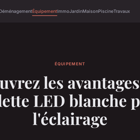
Déménagement
Équipement
Immo
Jardin
Maison
Piscine
Travaux
ÉQUIPEMENT
vrez les avantages
lette LED blanche 
l'éclairage