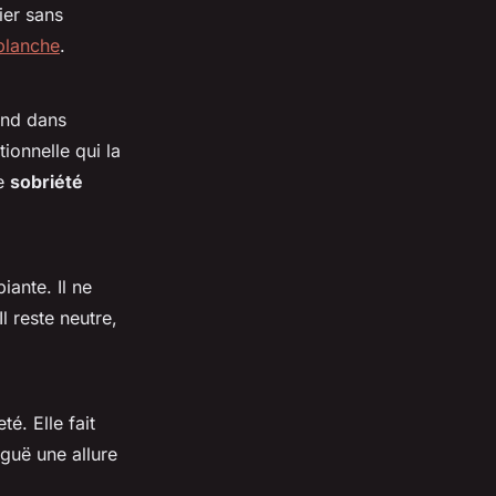
ier sans
 blanche
.
ond dans
ctionnelle qui la
de
sobriété
iante. Il ne
l reste neutre,
é. Elle fait
iguë une allure