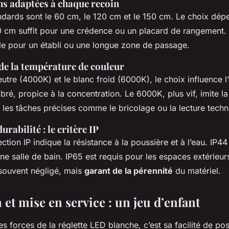
s adaptées à chaque recoin
ndards sont le 60 cm, le 120 cm et le 150 cm. Le choix dép
60 cm suffit pour une crédence ou un placard de rangement.
le pour un établi ou une longue zone de passage.
de la température de couleur
eutre (4000K) et le blanc froid (6000K), le choix influence 
bré, propice à la concentration. Le 6000K, plus vif, imite la
r les tâches précises comme le bricolage ou la lecture techn
urabilité : le critère IP
ection IP indique la résistance à la poussière et à l’eau. IP4
ne salle de bain. IP65 est requis pour les espaces extérieu
 souvent négligé, mais
garant de la pérennité
du matériel.
n et mise en service : un jeu d’enfant
s forces de la réglette LED blanche, c’est sa facilité de po