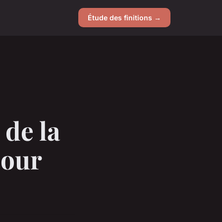
Étude des finitions →
 de la
pour