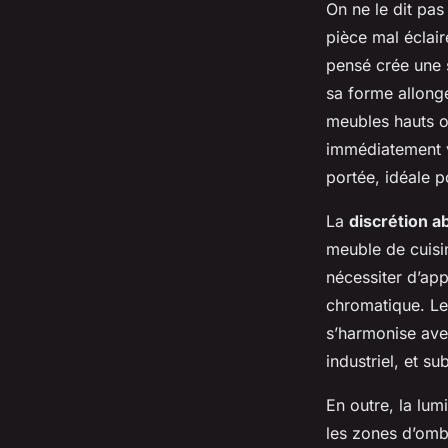
On ne le dit pas
pièce mal éclairé
pensé crée une s
sa forme allongé
meubles hauts ou
immédiatement v
portée, idéale p
La
discrétion a
meuble de cuisin
nécessiter d’app
chromatique. Le 
s’harmonise avec
industriel, et su
En outre, la lum
les zones d’ombr