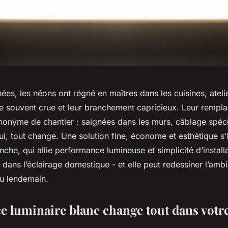
es, les néons ont régné en maîtres dans les cuisines, ateli
re souvent crue et leur branchement capricieux. Leur rempla
ynonyme de chantier : saignées dans les murs, câblage spéci
ui, tout change. Une solution fine, économe et esthétique s’
nche, qui allie performance lumineuse et simplicité d’install
n dans l’éclairage domestique - et elle peut redessiner l’am
au lendemain.
e luminaire blanc change tout dans votr