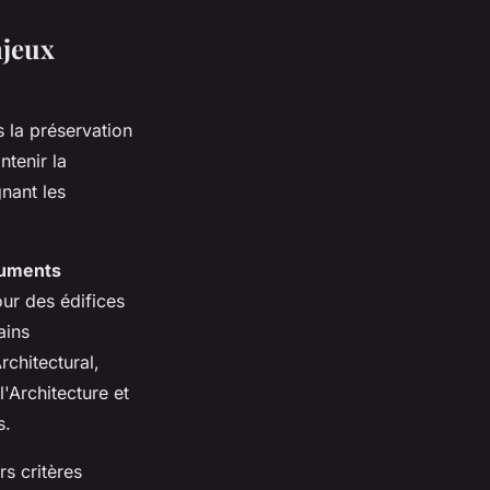
njeux
s la préservation
ntenir la
nant les
uments
ur des édifices
ains
chitectural,
'Architecture et
s.
s critères