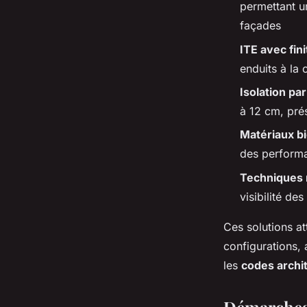
permettant u
façades
ITE avec fini
enduits à la 
Isolation par
à 12 cm, pré
Matériaux b
des perform
Techniques 
visibilité de
Ces solutions a
configurations,
les
codes archi
Démarches 