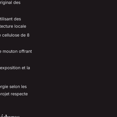
riginal des
tilisant des
tecture locale
e cellulose de 8
e mouton offrant
exposition et la
gie selon les
rojet respecte
cédures