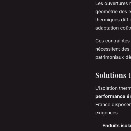
Les ouvertures r
géométrie des e
thermiques diffi
adaptation coût
Ces contraintes
nécessitent des
patrimoniaux dè
Solutions 
L'isolation ther
performance é
France disposen
exigences.
Enduits isol