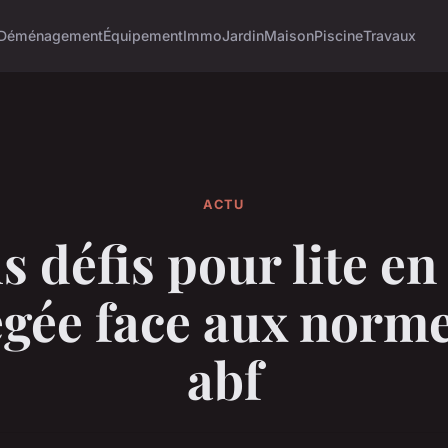
Déménagement
Équipement
Immo
Jardin
Maison
Piscine
Travaux
ACTU
s défis pour lite en
égée face aux norme
abf