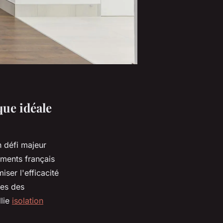
ue idéale
n défi majeur
ements français
ser l'efficacité
tes des
llie
isolation