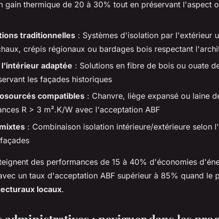
n gain thermique de 20 à 30% tout en préservant l'aspect o
tions traditionnelles
: Systèmes d'isolation par l'extérieur u
chaux, crépis régionaux ou bardages bois respectant l'archi
 l'intérieur adaptée
: Solutions en fibre de bois ou ouate d
servant les façades historiques
iosourcés compatibles
: Chanvre, liège expansé ou laine d
ances R > 3 m².K/W avec l'acceptation ABF
mixtes
: Combinaison isolation intérieure/extérieure selon l'
s façades
tteignent des performances de 15 à 40% d'économies d'éner
 avec un taux d'acceptation ABF supérieur à 85% quand le p
tecturaux locaux
.
administratives : naviguer dans les pro