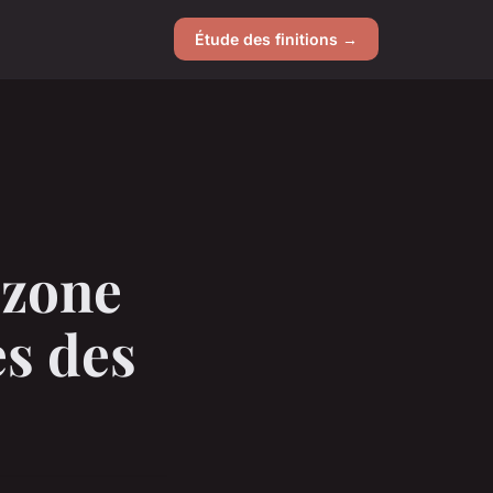
Étude des finitions →
 zone
s des