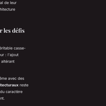
al de leur
hitecture
 les défis
éritable casse-
r : l'ajout
 altérant
 Même avec des
hitecturaux
reste
 du caractère
nt.