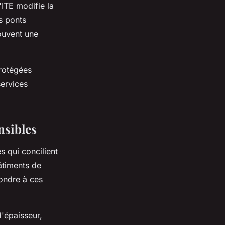
'ITE modifie la
s ponts
souvent une
rotégées
services
nsibles
s qui concilient
âtiments de
pondre à ces
d'épaisseur,