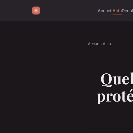
Accueil
Actu
Déco
Accueil
›
Actu
Quel
prot