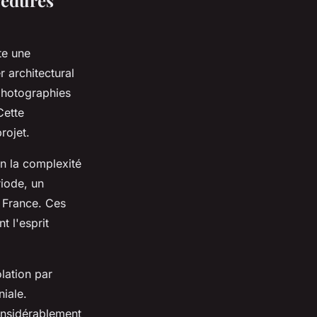
te une
 architectural
 photographies
Cette
rojet.
n la complexité
riode, un
e France. Ces
t l'esprit
olation par
niale.
onsidérablement