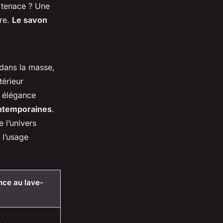
e tenace ? Une
ère.
Le savon
 dans la masse,
térieur
e élégance
ntemporaines
.
 l’univers
 l’usage
nce au lave-