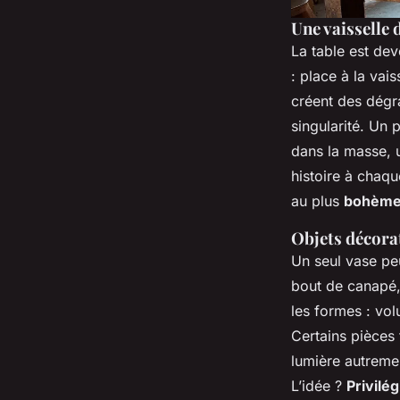
Une vaisselle 
La table est dev
: place à la vai
créent des dégra
singularité. Un 
dans la masse, u
histoire à chaqu
au plus
bohèm
Objets décorat
Un seul vase pe
bout de canapé, 
les formes : vol
Certains pièces 
lumière autremen
L’idée ?
Privilé