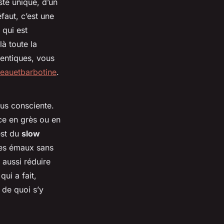
te unique, d’un
faut, c’est une
 qui est
là toute la
hentiques, vous
peauetbarbotine
.
lus consciente.
èce en grès ou en
est du
slow
des émaux sans
 aussi réduire
qui a fait,
 de quoi s’y