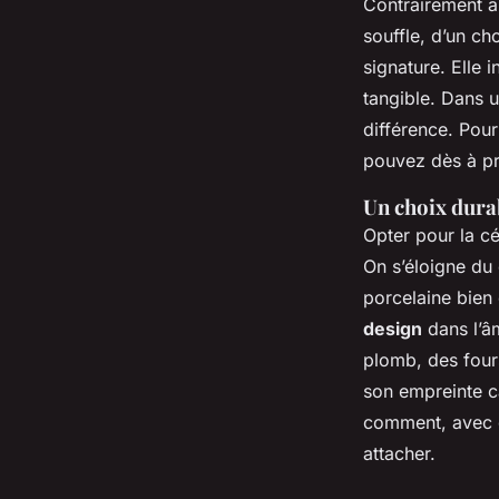
Contrairement a
souffle, d’un ch
signature. Elle 
tangible. Dans un
différence. Pour
pouvez dès à p
Un choix dura
Opter pour la cé
On s’éloigne du 
porcelaine bien 
design
dans l’â
plomb, des fours
son empreinte car
comment, avec q
attacher.