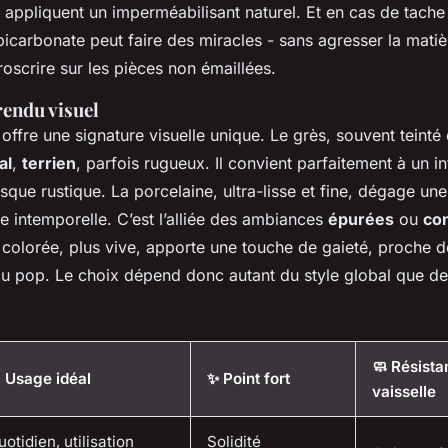
s appliquent un imperméabilisant naturel. Et en cas de tach
icarbonate peut faire des miracles - sans agresser la mati
 proscrire sur les pièces non émaillées.
rendu visuel
ffre une signature visuelle unique. Le grès, souvent teinté
al
,
terrien
, parfois rugueux. Il convient parfaitement à un in
sque rustique. La porcelaine, ultra-lisse et fine, dégage un
e intemporelle. C’est l’alliée des ambiances
épurées
ou
co
 colorée, plus vive, apporte une touche de gaieté, proche de
u pop. Le choix dépend donc autant du style global que de
🧼 Résista
 Usage idéal
✨ Point fort
vaisselle
otidien, utilisation
Solidité