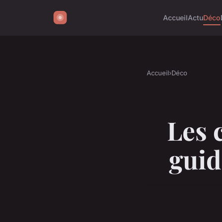
Accueil
Actu
Déco
Accueil
›
Déco
Les 
guid