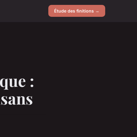
Étude des finitions →
que :
isans