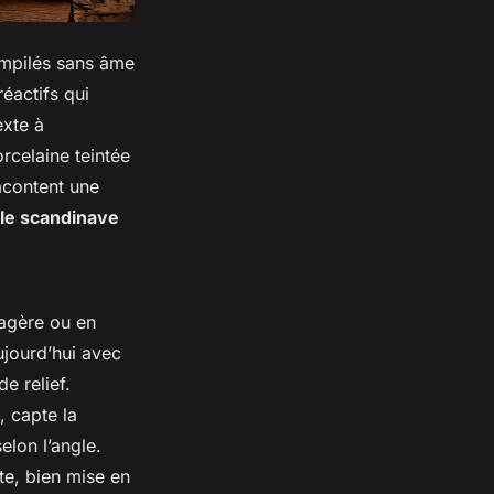
 empilés sans âme
éactifs qui
exte à
rcelaine teintée
acontent une
le scandinave
tagère ou en
ujourd’hui avec
e relief.
, capte la
elon l’angle.
te, bien mise en