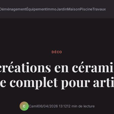
Déménagement
Équipement
Immo
Jardin
Maison
Piscine
Travaux
DÉCO
créations en cérami
e complet pour art
Camil
06/04/2026 13:12
12 min de lecture
C