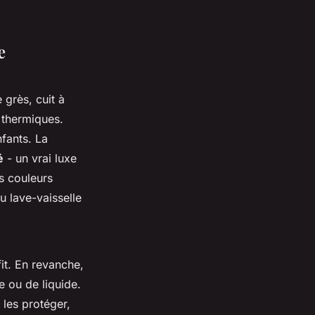
e
 grès, cuit à
 thermiques.
nfants. La
é
- un vrai luxe
es couleurs
u lave-vaisselle
it. En revanche,
e ou de liquide.
 les protéger,