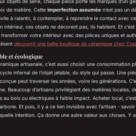
ux objets de série, chaque pièce porte les marques d’un ges
oix de matière. Cette
imperfection assumée
n’est pas un dé
invite à ralentir, à contempler, à reprendre le contact avec ce
 intérieur, ces objets ne décorent pas, ils habitent. Et c’est 
 transformer votre intérieur avec des pièces uniques et aut
résent
découvrir une belle boutique de céramique chez Co
ble et écologique
ramique artisanale, c’est aussi choisir une consommation p
cycle infernal de l’objet jetable, du style qui passe. Une pi
conçue peut traverser les années, voire les générations. C’
me. Beaucoup d’artisans privilégient des matières locales, 
 au bois ou électriques à faible impact. Acheter local, c’est
bone. Et puis, il y a ce lien invisible avec l’artisan - savoir 
uelle intention. Ça donne une autre valeur aux choses. Y a