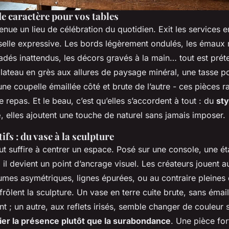
de caractère pour vos tables
enue un lieu de célébration du quotidien. Exit les services
sselle expressive. Les bords légèrement ondulés, les émaux r
dés inattendus, les décors gravés à la main… tout est prét
plateau en grès aux allures de paysage minéral, une tasse po
ne coupelle émaillée côté et brute de l’autre - ces pièces r
e repas. Et le beau, c’est qu’elles s’accordent à tout : du
sty
e
, elles ajoutent une touche de naturel sans jamais imposer.
ifs : du vase à la sculpture
ut suffire à centrer un espace. Posé sur une console, une é
il devient un point d’ancrage visuel. Les créateurs jouent a
umes asymétriques, lignes épurées, ou au contraire pleines d
frôlent la sculpture. Un vase en terre cuite brute, sans émail
t ; un autre, aux reflets irisés, semble changer de couleur s
gier la présence plutôt que la surabondance
. Une pièce for