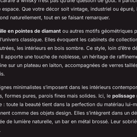
carafe à whisky n’est pas qu’une question de goût. Il partic
 espace. Que votre décor soit vintage, industriel ou épuré, i
ond naturellement, tout en se faisant remarquer.
ille en pointes de diamant
ou autres motifs géométriques 
l’univers classique. Elles évoquent les cabinets de collectio
utrées, les intérieurs en bois sombre. Ce style, loin d’être d
 Il apporte une touche de noblesse, un héritage de raffinem
ine sur un plateau en laiton, accompagnées de verres taillé
is.
lignes minimalistes s’imposent dans les intérieurs contempor
es, formes pures, parois fines mais solides. Ici, le
polissage
le : toute la beauté tient dans la perfection du matériau lui
nnent comme des objets design. Elles s’intègrent dans un d
e de lumière naturelle, un bar en métal brossé. Leur sobriét
.