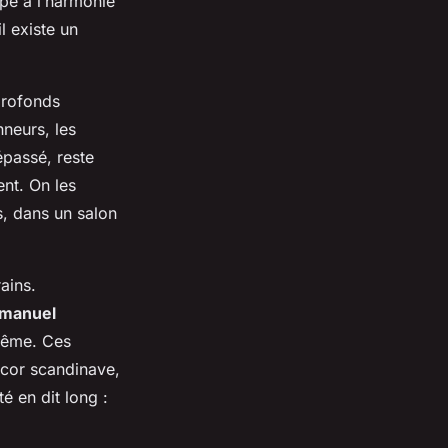
ipe à l’harmonie
l existe un
profonds
nneurs, les
épassé, reste
ent. On les
s, dans un salon
ains.
 manuel
-même. Ces
écor scandinave,
é en dit long :