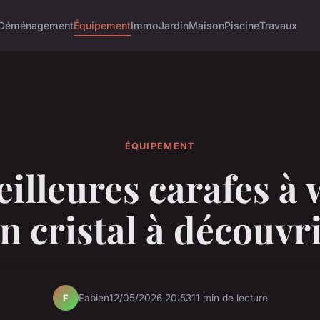
Déménagement
Équipement
Immo
Jardin
Maison
Piscine
Travaux
ÉQUIPEMENT
illeures carafes à
n cristal à découvr
Fabien
12/05/2026 20:53
11 min de lecture
F