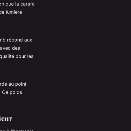
ion que la carafe
 de lumière
lomb répond aux
é avec des
qualité pour les
urde au point
. Ce poids
ieur