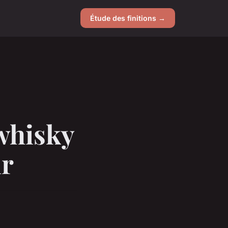
Étude des finitions →
 whisky
ir