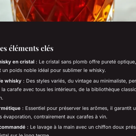
les éléments clés
isky en cristal
: Le cristal sans plomb offre pureté optique,
t un poids noble idéal pour sublimer le whisky.
fe whisky
: Des styles variés, du vintage au minimaliste, pe
la carafe avec tous les intérieurs, de la bibliothèque classi
n.
rmétique
: Essentiel pour préserver les arômes, il garantit 
s évaporation, contrairement aux carafes à vin.
recommandé
: Le lavage à la main avec un chiffon doux préser
istal sur le long terme.