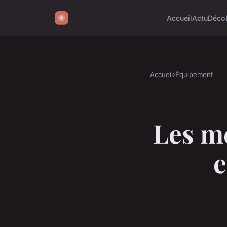
Accueil
Actu
Déco
Accueil
›
Équipement
Les me
e