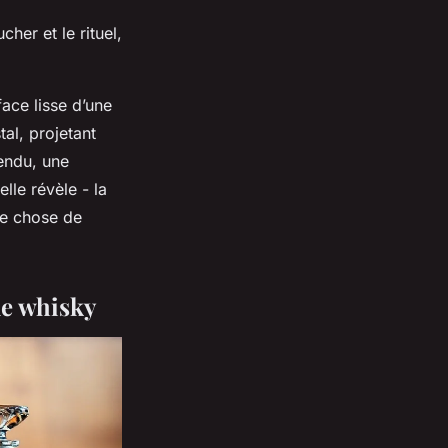
her et le rituel,
face lisse d’une
al, projetant
pendu, une
lle révèle - la
que chose de
le whisky