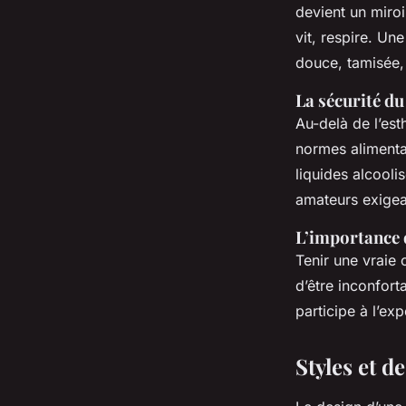
devient un miroi
vit, respire. Un
douce, tamisée,
La sécurité du
Au-delà de l’est
normes alimentai
liquides alcooli
amateurs exigea
L’importance d
Tenir une vraie c
d’être inconfort
participe à l’exp
Styles et d