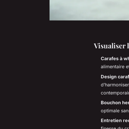
Visualiser 
Carafes à wh
alimentaire e
Design cara
d’harmoniser 
contemporai
Bouchon he
optimale san
Entretien 
finesse du cr