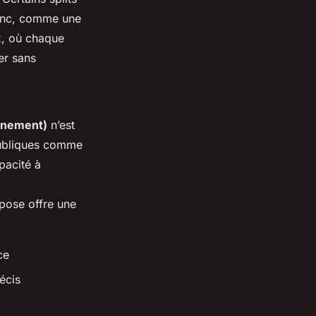
lanc, comme une
x, où chaque
er sans
nnement)
n’est
 publiques comme
pacité à
 pose offre une
ce
écis