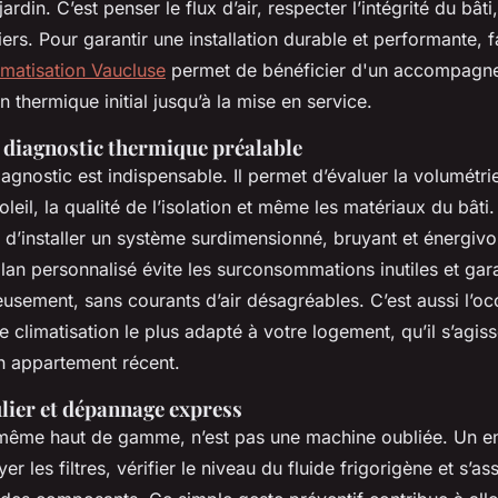
ardin. C’est penser le flux d’air, respecter l’intégrité du bâti,
ers. Pour garantir une installation durable et performante, f
imatisation Vaucluse
permet de bénéficier d'un accompagn
n thermique initial jusqu’à la mise en service.
t diagnostic thermique préalable
iagnostic est indispensable. Il permet d’évaluer la volumétri
oleil, la qualité de l’isolation et même les matériaux du bâti
 d’installer un système surdimensionné, bruyant et énergivor
ilan personnalisé évite les surconsommations inutiles et garan
usement, sans courants d’air désagréables. C’est aussi l’o
de climatisation le plus adapté à votre logement, qu’il s’agi
n appartement récent.
ulier et dépannage express
 même haut de gamme, n’est pas une machine oubliée. Un en
r les filtres, vérifier le niveau du fluide frigorigène et s’a