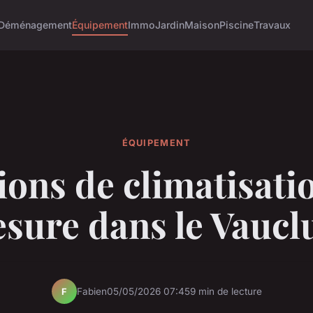
Déménagement
Équipement
Immo
Jardin
Maison
Piscine
Travaux
ÉQUIPEMENT
ions de climatisati
sure dans le Vaucl
Fabien
05/05/2026 07:45
9 min de lecture
F