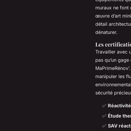
muraux ne font
œuvre d’art min
détail architect
dénaturer.
Les certificati
Travailler avec 
pas qu’un gage d
MaPrimeRénov’. C
manipuler les f
environnemental
sécurité précieu
✅
Réactivité
✅
Étude the
✅
SAV réact