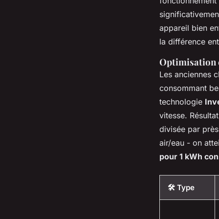
fonctionnement 
significativeme
appareil bien en
la différence en
Optimisation 
Les anciennes cl
consommant bea
technologie
Inv
vitesse. Résulta
divisée par prè
air/eau - on at
pour 1 kWh c
🛠️ Type