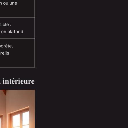
on ou une
ible :
s en plafond
scrète,
reils
n intérieure