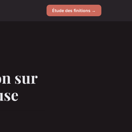
Étude des finitions →
on sur
use