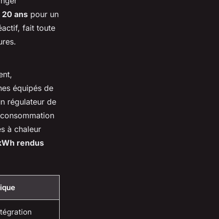
onger
à 20 ans
pour un
ctif, fait toute
ures.
ent,
nes équipés de
n régulateur de
ne consommation
s à chaleur
kWh rendus
tique
tégration