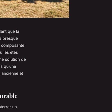
dant que la
le presque
ne composante
ù les étés
une solution de
as qu’une
e ancienne et
durable
nterrer un