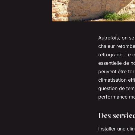
Autrefois, on se
chaleur retombe
rétrograde. Le c
essentielle de n
peuvent être torr
climatisation ef
question de temp
performance mo
Des servic
Installer une cl