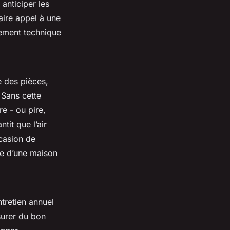
 anticiper les
aire appel à une
ement technique
e des pièces,
. Sans cette
e - ou pire,
tit que l’air
ccasion de
sse d’une maison
tretien annuel
ssurer du bon