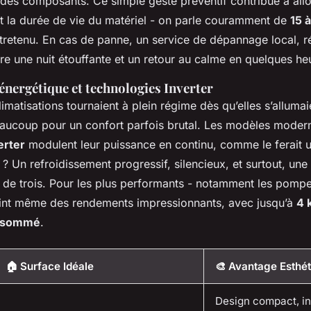
des composants. Ce simple geste préventif contribue à all
nt la durée de vie du matériel - on parle couramment de
15 
tretenu. En cas de panne, un service de dépannage local, réa
tre une nuit étouffante et un retour au calme en quelques he
énergétique et technologies Inverter
imatisations tournaient à plein régime dès qu’elles s’allumai
ucoup pour un confort parfois brutal. Les modèles moder
erter
modulent leur puissance en continu, comme le ferait u
t ? Un refroidissement progressif, silencieux, et surtout, u
s de trois. Pour les plus performants - notamment les pompe
teint même des rendements impressionnants, avec jusqu’à
4 
onsommé
.
🏠 Surface Idéale
🎨 Avantage Esthé
Design compact, in