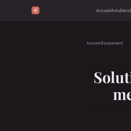
Accueil
Actu
Déco
Accueil
›
Équipement
Solut
me